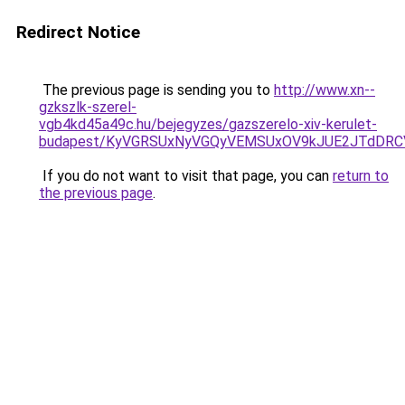
Redirect Notice
The previous page is sending you to
http://www.xn--
gzkszlk-szerel-
vgb4kd45a49c.hu/bejegyzes/gazszerelo-xiv-kerulet-
budapest/KyVGRSUxNyVGQyVEMSUxOV9kJUE2JTdDRC
If you do not want to visit that page, you can
return to
the previous page
.