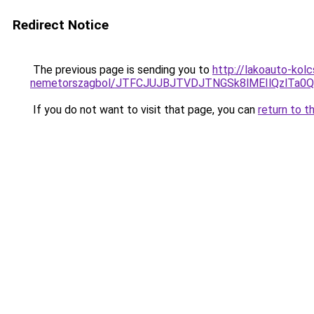
Redirect Notice
The previous page is sending you to
http://lakoauto-kol
nemetorszagbol/JTFCJUJBJTVDJTNGSk8lMEIlQzlTa0Ql
If you do not want to visit that page, you can
return to t