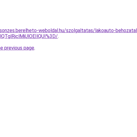
csonzes.berelheto-weboldal.hu/szolgaltatas/lakoauto-behozatal
QTglRjclMjUlOEIlQUI%3D/
.
he previous page
.