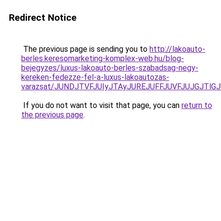
Redirect Notice
The previous page is sending you to
http://lakoauto-
berles.keresomarketing-komplex-web.hu/blog-
bejegyzes/luxus-lakoauto-berles-szabadsag-negy-
kereken-fedezze-fel-a-luxus-lakoautozas-
varazsat/JUNDJTVFJUIyJTAyJUREJUFFJUVFJUJGJTlGJU
If you do not want to visit that page, you can
return to
the previous page
.